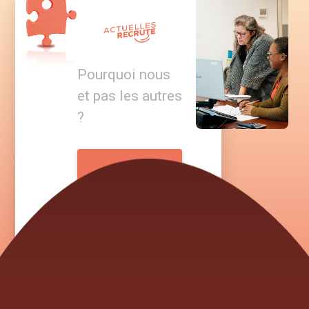
Pourquoi nous
et pas les autres
?
CLIQUEZ
ICI
POUR
VOIR