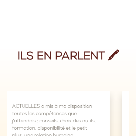
ILS EN PARLENT 🖍
s à ma disposition
Ce qui me plait dans c
pétences que
d’aider les entreprene
eils, choix des outils,
charge administrative
ibilité et le petit
pas les papiers ? Ne v
ion humaine
pas, nous allons vo