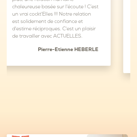
e sur l'écoute ! C’est
afin de vous libérer 
es !!! Notre relation
partie. Nous rencontr
de confiance et
personnalités variées 
ques. C'est un plaisir
intéressantes. La vale
vec ACTUELLES.
importante selon moi 
bienveillance.
re-Etienne HEBERLE
Mathilde, Collabora